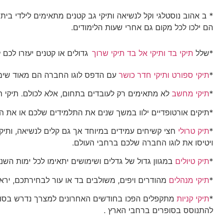
* ב אהוב נוסטלגי וקל לנשיאה ותיקי גב קטנים מתאימים לילדי בית
הם ילכו לכל מקום גם אחרי שעות הלימודים.
*שלל
תיקי בד
ותיקי אל בד
תיקי שרוך
גדולים או קטנים יעזרו לכ
*
תיקי ספורט
ותיקי חדר כושר
עם הדפס לוגו החברה הם מאוד שימו
*
תיקי מחשב
לא מתאימים רק לעובדים בתחום, אלא לכולם. תיקי ה
*תיקים אורטופדיים ילוו במשך שנים את התלמידים שלכם או את ה
*
תיק טרולי
חצי קשיחים עמידים במיוחד אך גם קלים לנשיאה, ותיקי
ויטיסו את לוגו החברה שלכם ברחבי העולם.
*
תיק טיולים
במגוון גדול של גדלים ושימושים יתאימו לכל ימות השנה
*
תיקי מנהלים
מהודרים ויפים, משולבים בד או עור לבחירתכם, יר
*
תיקי קניות
מתקפלים הפכו בחודשים האחרונים למצרך נדרש בסופ
להתנוסס בסופרים ברחבי הארץ .