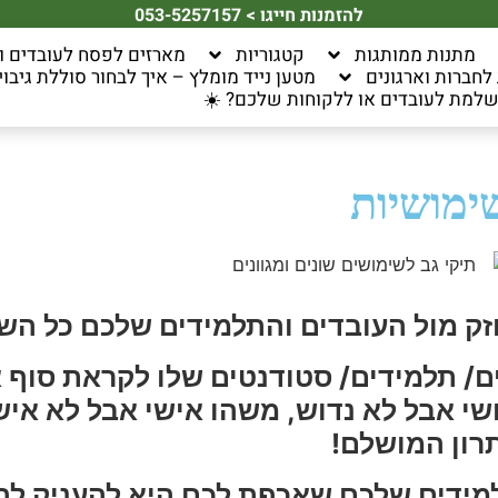
להזמנות חייגו > 053-5257157
מתנות ממותגות
קטגוריות
מארזים לפסח לעובדים ו
חברות וארגונים
מטען נייד מומלץ – איך לבחור סוללת גיבוי 
למת לעובדים או ללקוחות שלכם? ☀️
ימושיות
זק מול העובדים והתלמידים שלכם כל הש
ם/ תלמידים/ סטודנטים שלו לקראת סוף 
 אבל לא נדוש, משהו אישי אבל לא אישי
רון המושלם!
למידים שלכם שאכפת לכם היא להעניק ל