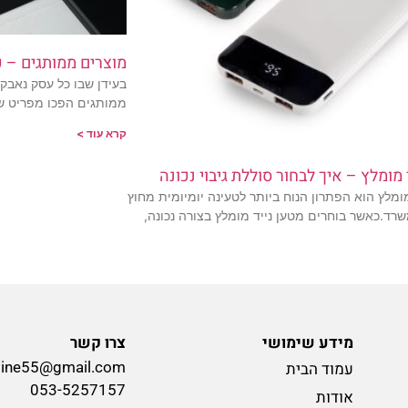
מוצרים ממותגים – כל
בעידן שבו כל עסק נאבק
ממותגים הפכו מפריט שיו
קרא עוד >
 מומלץ – איך לבחור סוללת גיבוי נכונה
ומלץ הוא הפתרון הנוח ביותר לטעינה יומיומית מחוץ
שרד.כאשר בוחרים מטען נייד מומלץ בצורה נכונה,
מידע שימושי
צרו קשר
line55@gmail.com
עמוד הבית
053-5257157
אודות