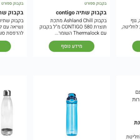
בקבוק ספורט
בקבוק ספורט
בקבוק שתיה contigo
בקבוק שתי
 גוף
בקבוק Ashland Chill מתכת
בקבוק שתיה 
B, מסננת לחליטה,
תוצרת CONTIGO 580 מ"ל בקבוק
נשיאה עם לו
עם Thermalock השומר...
להדפסת סובל
מידע נוסף
ת
חליטת