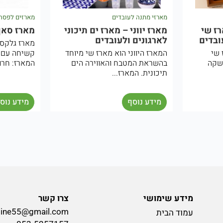
מארזי מתנה לעובדים
מארזים לפסח 
רז שי
מארז יווני – מארז ים תיכוני
מארז סאן
ובדים
לארגונים ולעובדים
מארז גלקסי
 שי
המארז היווני הוא מארז שי מיוחד
קשיחה עם ס
שקה
בהשראת המטבח והאווירה הים
המארז: חרוס
תיכונית. המארז...
מידע נוסף
מידע נוס
מידע שימושי
צרו קשר
line55@gmail.com
עמוד הבית