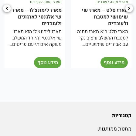
רזי מתנה לעובדים
מארזי מתנה לעובדים
מארז
ארז סלט – מארז שי
מארז לימונצ'לו – מארז
מאר
ימושי למטבח
שי אלגנטי לארגונים
תיכ
לעובדים
ולעובדים
ולע
ארז סלט הוא מארז מתנה
מארז לימונצ'לו הוא מארז
המא
מטבח המשלב עיצוב נקי
שי אלגנטי ומיוחד המשלב
מיו
 אביזרים שימושיים...
משקה איכותי עם פריטים...
והא
המא
מידע נוסף
מידע נוסף
מ
קטגוריות
מתנות ממותגות