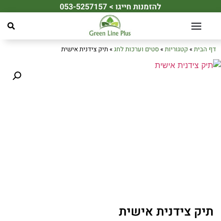
להזמנות חייגו > 053-5257157
☀️ מחפשים את מתנת הקיץ המושלמת לעובדים או ללקוחות שלכם? ☀️
דף הבית
»
קטגוריות
»
סטים וערכות לחג
»
תיק צידנית אישית
תיק צידנית אישית