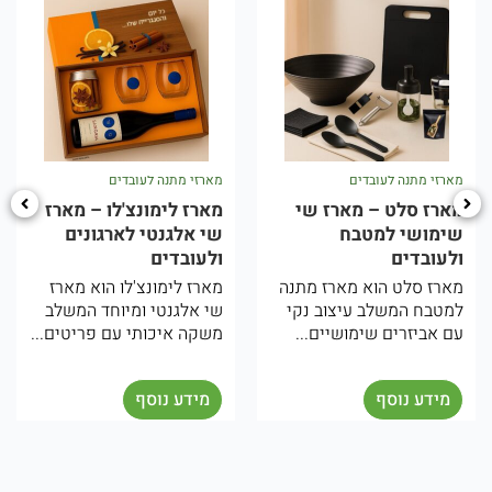
רזי מתנה לעובדים
מארזי מתנה לעובדים
מארז
ארז סלט – מארז שי
מארז לימונצ'לו – מארז
מאר
ימושי למטבח
שי אלגנטי לארגונים
תיכ
לעובדים
ולעובדים
ולע
ארז סלט הוא מארז מתנה
מארז לימונצ'לו הוא מארז
המא
מטבח המשלב עיצוב נקי
שי אלגנטי ומיוחד המשלב
מיו
 אביזרים שימושיים...
משקה איכותי עם פריטים...
והא
המא
מידע נוסף
מידע נוסף
מ