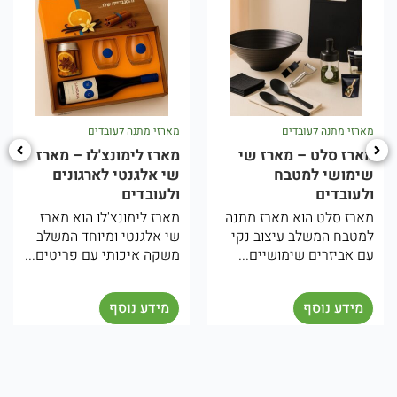
תנה לעובדים
מארזי מתנה לעובדים
מארזי מתנ
סלט – מארז שי
מארז לימונצ'לו – מארז
מארז יו
י למטבח
שי אלגנטי לארגונים
תיכוני 
דים
ולעובדים
ולעובד
לט הוא מארז מתנה
מארז לימונצ'לו הוא מארז
המארז הי
המשלב עיצוב נקי
שי אלגנטי ומיוחד המשלב
מיוחד 
זרים שימושיים...
משקה איכותי עם פריטים...
והאווירה
המארז...
 נוסף
מידע נוסף
מידע 