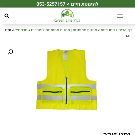
להזמנות חייגו > 053-5257157
☀️ מחפשים את מתנת הקיץ המושלמת לעובדים או ללקוחות שלכם? ☀️
דף הבית
»
קטגוריות
»
מתנות ממותגות | מתנות ממותגות לעובדים
»
טכסטיל
»
וסט
זוהר