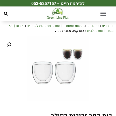
להזמנות חייגו > 053-5257157
☀️ מחפשים את מתנת הקיץ המושלמת לעובדים או ללקוחות שלכם? ☀️
דף הבית
»
קטגוריות
»
מתנות ממותגות | מתנות ממותגות לעובדים
»
אירוח | כלי
מטבח | מתנות לבית
»
כוס קפה זכוכית כפולה