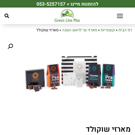
להזמנות חייגו > 053-5257157
☀️ מחפשים את מתנת הקיץ המושלמת לעובדים או ללקוחות שלכם? ☀️
דף הבית
»
קטגוריות
»
מארזי שי לראש השנה
»
מארזי שוקולד
מארזי שוקולד