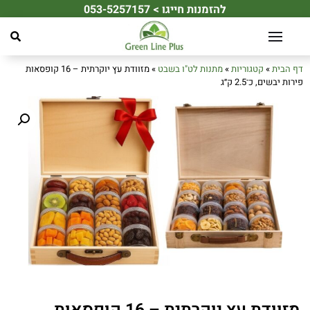
להזמנות חייגו > 053-5257157
☀️ מחפשים את מתנת הקיץ המושלמת לעובדים או ללקוחות שלכם? ☀️
דף הבית
»
קטגוריות
»
מתנות לט"ו בשבט
»
מזוודת עץ יוקרתית – 16 קופסאות
פירות יבשים, כ־2.5 ק״ג