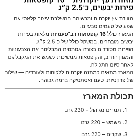
מזוודת עץ יוקרתית – 16 קופסאות
פירות יבשים, כ־2.5 ק״ג
מזוודת עץ יוקרתית ומרשימה המשלבת עיצוב קלאסי עם
שפע של טעמים טבעיים.
המארז כולל
16 קופסאות רב־פעמיות
מלאות בפירות
יבשים מובחרים, במשקל כולל של כ־2.5 ק״ג.
הפירות מסודרים בצורה אסתטית המבליטה את הצבעוניות
והמגוון הרחב, והקופסאות ממשיכות לשמש את המקבל גם
לאחר סיום התכולה.
המארז מתאים כמתנה יוקרתית ללקוחות ולעובדים — שילוב
של פרקטיות, טעם ואסתטיקה ברמה גבוהה.
תכולת המארז
תמרים מג'הול – 230 גרם
משמש – 220 גרם
שקדים – 220 גרם