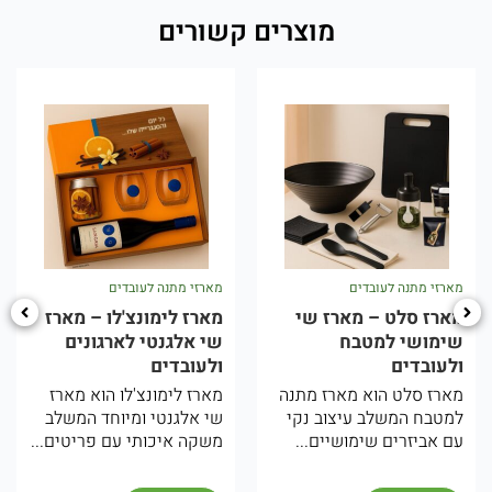
מוצרים קשורים
רזי מתנה לעובדים
מארזי מתנה לעובדים
מארז
ארז סלט – מארז שי
מארז לימונצ'לו – מארז
מאר
ימושי למטבח
שי אלגנטי לארגונים
תיכ
לעובדים
ולעובדים
ולע
ארז סלט הוא מארז מתנה
מארז לימונצ'לו הוא מארז
המא
מטבח המשלב עיצוב נקי
שי אלגנטי ומיוחד המשלב
מיו
 אביזרים שימושיים...
משקה איכותי עם פריטים...
והא
המא