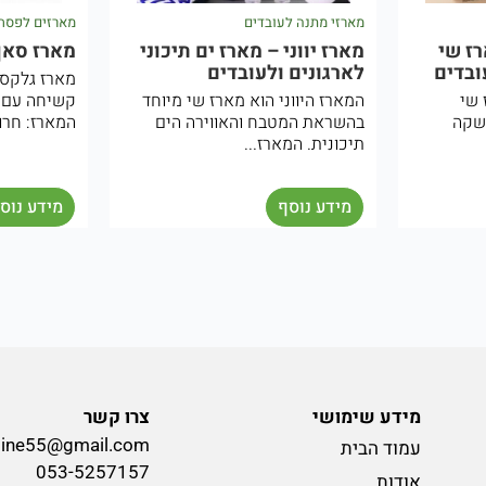
מארזים לפסח לעובדים ולחברות
מארזים לפס
 תיכוני
מארז סאן שחור
מארז גל
מארז גלקסי שחור – קופסה
מארז גלק
שי מיוחד
קשיחה עם סגירת מגנט תכולת
קשיחה עם
רה הים
המארז: חרוסת-...
המארז: יין.
מידע נוסף
מידע נו
מידע שימושי
צרו קשר
line55@gmail.com
עמוד הבית
053-5257157
אודות