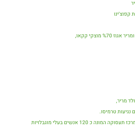
ר
 קפוצ'ינו
 מוצקי קקאו,
לד מריר,
 נגיעות טרמיסו.
אריזת מארזי הקטלוג מבוצעת ע”י עמותת “ציימס ישראל”, במרכז תעסוקה המונה כ 120 אנשים בעלי מוגבלויות