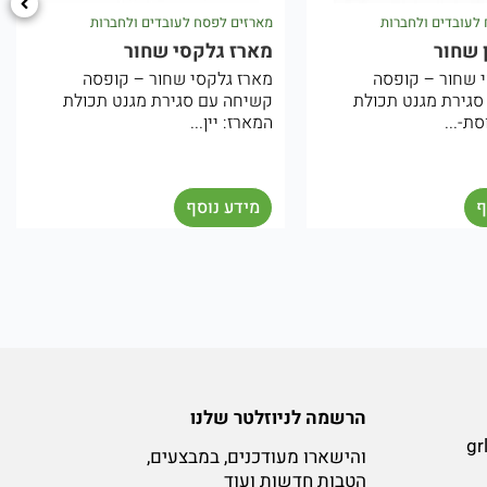
ח לעובדים ולחברות
מארזים לפסח לעובדים ולחברות
קסי שחור
מארז ונוס שחור
סי שחור – קופסה
תכולת המארז: קורל – אגוזי פקאן
 סגירת מגנט תכולת
מקורמלים בעיטוף שוקולד
..
שיש(שוקולד לבן ומריר)...
סף
מידע נוסף
הרשמה לניוזלטר שלנו
gr
והישארו מעודכנים, במבצעים,
הטבות חדשות ועוד