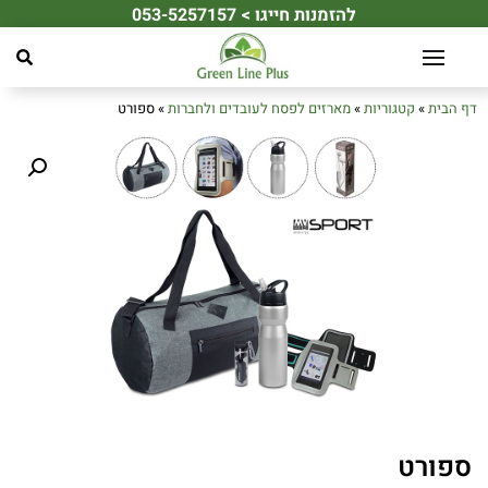
להזמנות חייגו > 053-5257157
☀️ מחפשים את מתנת הקיץ המושלמת לעובדים או ללקוחות שלכם? ☀️
דף הבית
»
קטגוריות
»
מארזים לפסח לעובדים ולחברות
»
ספורט
ספורט