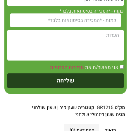
כמות - *המכירה בסיטונאות בלבד*
אני מאשר/ת את
מדיניות הפרטיות
שליחה
מק"ט
GR1215
קטגוריה
שעון קיר | שעון שולחני
תגית
שעון דיגיטלי שולחני
תיאור
חוות דעת (0)