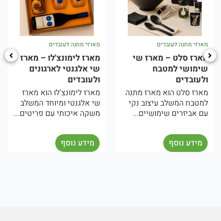
תנה לעובדים
מארזי מתנה לעובדים
מארזי מתנ
סלט – מארז שי
מארז לימונצ'לו – מארז
מארז יו
י למטבח
שי אלגנטי לארגונים
תיכוני 
דים
ולעובדים
ולעובד
לט הוא מארז מתנה
מארז לימונצ'לו הוא מארז
המארז הי
המשלב עיצוב נקי
שי אלגנטי ומיוחד המשלב
מיוחד 
זרים שימושיים...
משקה איכותי עם פריטים...
והאווירה
המארז...
 נוסף
מידע נוסף
מידע 