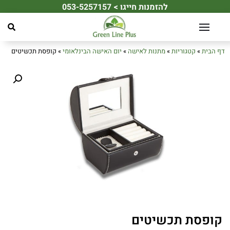
להזמנות חייגו > 053-5257157
☀️ מחפשים את מתנת הקיץ המושלמת לעובדים או ללקוחות שלכם? ☀️
דף הבית
»
קטגוריות
»
מתנות לאישה
»
יום האישה הבינלאומי
»
קופסת תכשיטים
קופסת תכשיטים