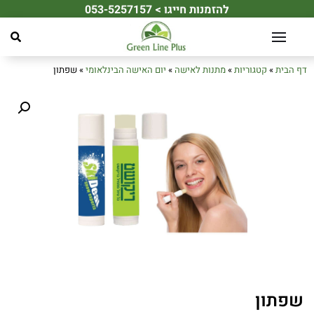
להזמנות חייגו > 053-5257157
☀️ מחפשים את מתנת הקיץ המושלמת לעובדים או ללקוחות שלכם? ☀️
דף הבית
»
קטגוריות
»
מתנות לאישה
»
יום האישה הבינלאומי
»
שפתון
שפתון