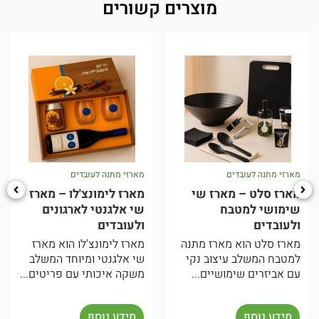
מוצרים קשורים
ובדים
מארזי מתנה לעובדים
מארזי מתנה לעוב
– מארז שי
מארז לימונצ'לו – מארז
מארז יווני –
מטבח
שי אלגנטי לארגונים
תיכוני לארג
ולעובדים
ולעובדים
וא מארז מתנה
מארז לימונצ'לו הוא מארז
המארז היווני
ב עיצוב נקי
שי אלגנטי ומיוחד המשלב
מיוחד בהשר
שימושיים...
משקה איכותי עם פריטים...
והאווירה הים 
המארז...
ף
מידע נוסף
מידע נוסף