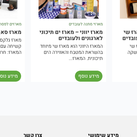
מארזי מתנה לעובדים
מארזים לפסח לעוב
שי
מארז יווני – מארז ים תיכוני
מארז סאן שח
ים
לארגונים ולעובדים
מארז גלקסי שח
המארז היווני הוא מארז שי מיוחד
קשיחה עם סגיר
בהשראת המטבח והאווירה הים
המארז: חרוסת-.
תיכונית. המארז...
מידע נוסף
מידע נוסף
מידע שימושי
צרו קשר